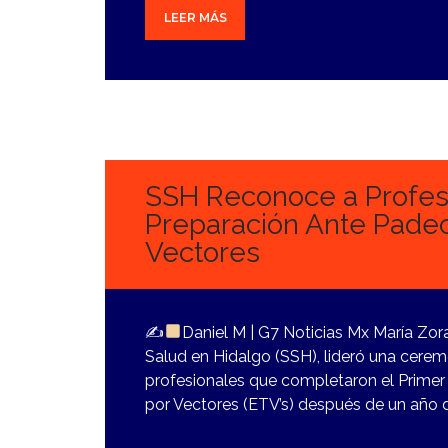
LEER MÁS
27
OCTUBRE,
2023
SSH Reconoce a Profesi
Preparación Ante Pade
Vectores
✍
Daniel M | G7 Noticias Mx María Zora
Salud en Hidalgo (SSH), lideró una cerem
profesionales que completaron el Prime
por Vectores (ETV’s) después de un año d