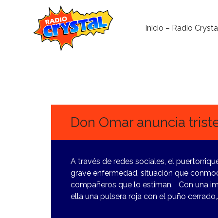
Inicio – Radio Crysta
18
JUNIO,
2024
Don Omar anuncia triste
A través de redes sociales, el puertorr
grave enfermedad, situación que conmoc
compañeros que lo estiman. Con una im
ella una pulsera roja con el puño cerrado,