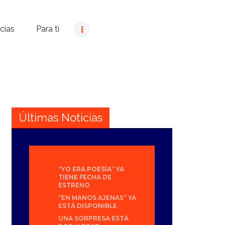
cias
Para ti
Últimas Noticias
“YO ERA POESÍA” YA
TIENE FECHA DE
ESTRENO
“EN MANOS AJENAS” YA
ESTÁ DISPONIBLE
UNA SORPRESA ESTÁ