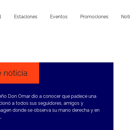
Inicio – Radio Crystal
l
Estaciones
Eventos
Promociones
Noti
Estaciones
Eventos
Promociones
Noticias
 noticia
Para ti
iqueño Don Omar dio a conocer que padece una
Contacto
ionó a todos sus seguidores, amigos y
agen donde se observa su mano derecha y en
…