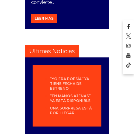
convierte…
LEER MÁS
Últimas Noticias
“YO ERA POESÍA” YA
TIENE FECHA DE
ESTRENO
“EN MANOS AJENAS”
YA ESTÁ DISPONIBLE
UNA SORPRESA ESTÁ
POR LLEGAR