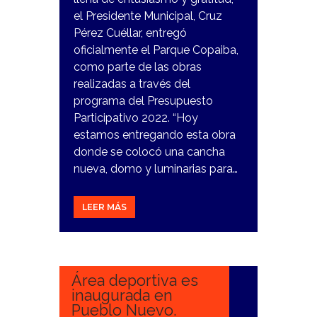
el Presidente Municipal, Cruz
Pérez Cuéllar, entregó
oficialmente el Parque Copaiba,
como parte de las obras
realizadas a través del
programa del Presupuesto
Participativo 2022. “Hoy
estamos entregando esta obra
donde se colocó una cancha
nueva, domo y luminarias para…
LEER MÁS
21
NOVIEMBRE,
2023
Área deportiva es
inaugurada en
Pueblo Nuevo.