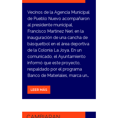
Vecinos de la Agencia Municipal
de Pueblo Nuevo acompañaron
al presidente municipal,
Francisco Martínez Neri, en la
inauguración de una cancha de
básquetbol en el área deportiva
de la Colonia La Joya. En un
comunicado, el Ayuntamiento
informó que este proyecto,
respaldado por el programa
Banco de Materiales, marca un…
LEER MÁS
1
NOVIEMBRE,
2023
CAMBIARAN