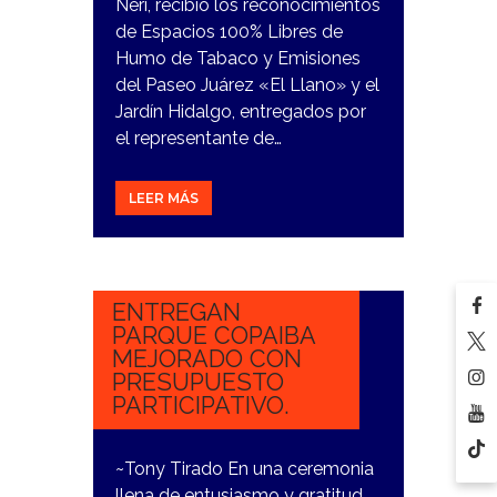
Neri, recibió los reconocimientos
de Espacios 100% Libres de
Humo de Tabaco y Emisiones
del Paseo Juárez «El Llano» y el
Jardín Hidalgo, entregados por
el representante de…
LEER MÁS
28
NOVIEMBRE,
2023
ENTREGAN
PARQUE COPAIBA
MEJORADO CON
PRESUPUESTO
PARTICIPATIVO.
~Tony Tirado En una ceremonia
llena de entusiasmo y gratitud,