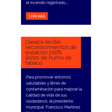
el incendio registrado,…
LEER MÁS
29
NOVIEMBRE,
2023
Oaxaca recibe
reconocimientos de
espacios 100%
libres de humo de
tabaco.
Para promover entornos
saludables y libres de
contaminación para mejorar la
calidad de vida de sus
ciudadanos, el presidente
municipal, Francisco Martínez