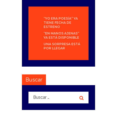
“YO ERA POESÍA” YA
TIENE FECHA DE
ESTRENO
“EN MANOS AJENAS”
YA ESTÁ DISPONIBLE
UNA SORPRESA ESTÁ
POR LLEGAR
Buscar
Buscar: