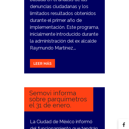
denuncias ciudadanas y los
limitados resultados obtenidos
durante el primer año de
implementación. Este programa,
inicialmente introducido durante
la administración del ex alcalde
Raymundo Martínez,…
LEER MÁS
26
DICIEMBRE,
2023
Semovi informa
sobre parquímetros
el 31 de enero.
La Ciudad de México informó
del funcionamiento que tendrán