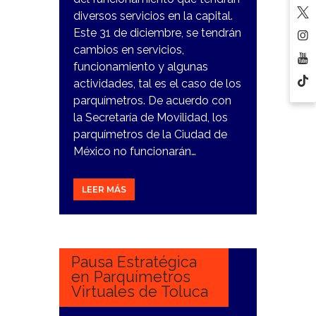
diversos servicios en la capital.
Este 31 de diciembre, se tendrán
cambios en servicios,
funcionamiento y algunas
actividades, tal es el caso de los
parquímetros. De acuerdo con
la Secretaría de Movilidad, los
parquímetros de la Ciudad de
México no funcionarán…
LEER MÁS
20
DICIEMBRE,
2023
Pausa Estratégica
en Parquímetros
Virtuales de Toluca