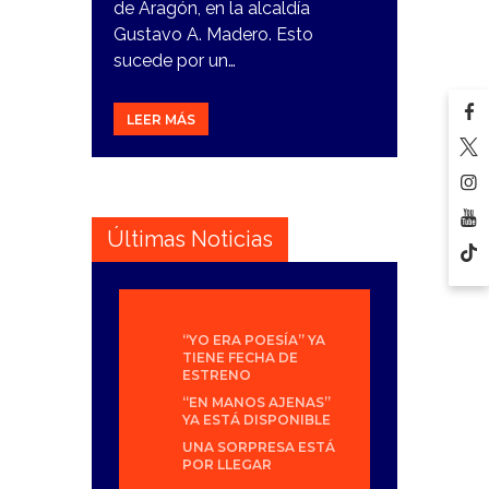
de Aragón, en la alcaldía
Gustavo A. Madero. Esto
sucede por un…
LEER MÁS
Últimas Noticias
“YO ERA POESÍA” YA
TIENE FECHA DE
ESTRENO
“EN MANOS AJENAS”
YA ESTÁ DISPONIBLE
UNA SORPRESA ESTÁ
POR LLEGAR