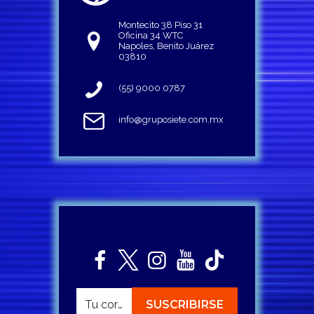
Montecito 38 Piso 31
Oficina 34 WTC
Napoles, Benito Juárez
03810
(55) 9000 0787
info@gruposiete.com.mx