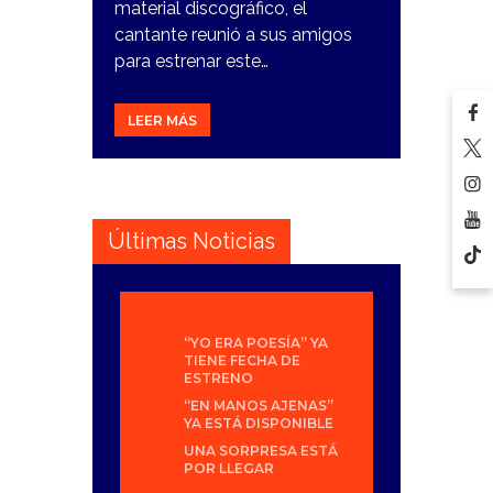
material discográfico, el
cantante reunió a sus amigos
para estrenar este…
LEER MÁS
Últimas Noticias
“YO ERA POESÍA” YA
TIENE FECHA DE
ESTRENO
“EN MANOS AJENAS”
YA ESTÁ DISPONIBLE
UNA SORPRESA ESTÁ
POR LLEGAR