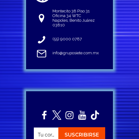
Montecito 38 Piso 31
Oficina 34 WTC
Napoles, Benito Juárez
03810
(55) 9000 0787
info@gruposiete.com.mx