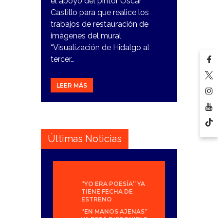
el apoyo del pintor Oscar
Castillo para que realice los
trabajos de restauración de
imágenes del mural
“Visualización de Hidalgo al
tercer…
LEER MÁS
Últimas Noticias
“YO ERA POESÍA” YA
TIENE FECHA DE
ESTRENO
“EN MANOS AJENAS”