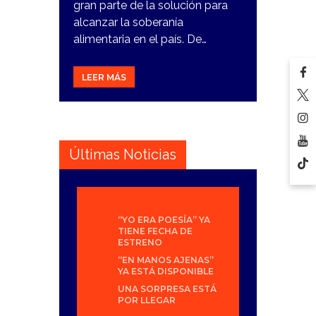
gran parte de la solución para
alcanzar la soberanía
alimentaria en el país. De…
LEER MÁS
Últimas Noticias
“YO ERA POESÍA” YA
TIENE FECHA DE
ESTRENO
“EN MANOS AJENAS”
YA ESTÁ DISPONIBLE
UNA SORPRESA ESTÁ
POR LLEGAR