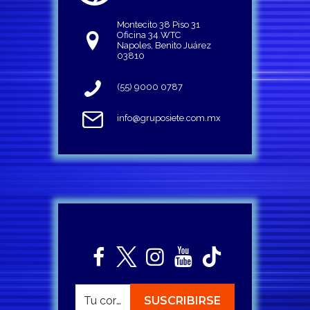
Montecito 38 Piso 31
Oficina 34 WTC
Napoles, Benito Juárez
03810
(55) 9000 0787
info@gruposiete.com.mx