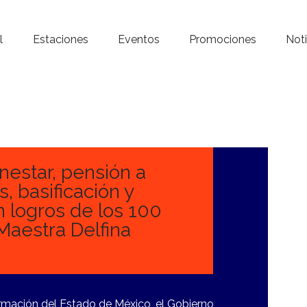
Inicio – Radio Crystal
l
Estaciones
Eventos
Promociones
Noti
Estaciones
Eventos
Promociones
Noticias
nestar, pensión a
, basificación y
Para ti
n logros de los 100
Maestra Delfina
Contacto
ormación del Estado de México, el Gobierno