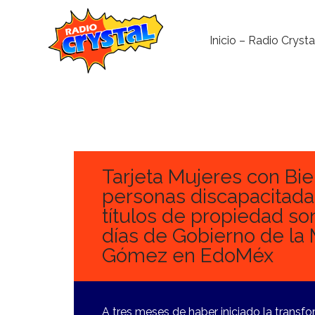
Inicio – Radio Crysta
26
DICIEMBRE,
2023
Tarjeta Mujeres con Bie
personas discapacitadas
títulos de propiedad so
días de Gobierno de la 
Gómez en EdoMéx
A tres meses de haber iniciado la transf