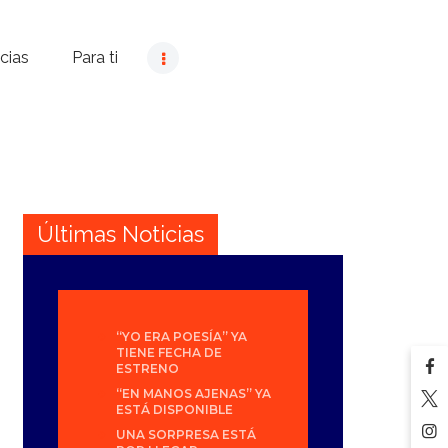
cias
Para ti
Últimas Noticias
“YO ERA POESÍA” YA
TIENE FECHA DE
ESTRENO
“EN MANOS AJENAS” YA
ESTÁ DISPONIBLE
UNA SORPRESA ESTÁ