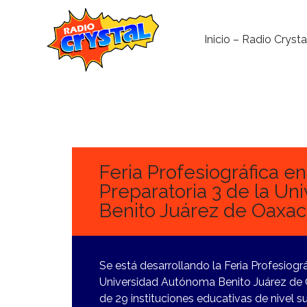
Inicio – Radio Crysta
2
DICIEMBRE,
2023
Feria Profesiográfica en
Preparatoria 3 de la U
Benito Juárez de Oaxac
Se está desarrollando la Feria Profesiográ
Universidad Autónoma Benito Juárez de 
de 29 instituciones educativas de nivel s