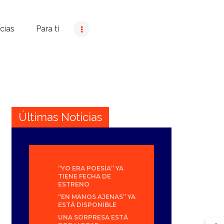
cias
Para ti
Últimas Noticias
“YO ERA POESÍA” YA
TIENE FECHA DE
ESTRENO
“EN MANOS AJENAS” YA
ESTÁ DISPONIBLE
UNA SORPRESA ESTÁ