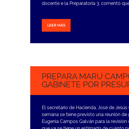
docente e la Preparatoria 3, comentó qu
LEER MÁS
6
NOVIEMBRE,
2023
PREPARA MARU CAMP
GABINETE POR PRESU
El secretario de Hacienda, José de Jesús
semana se tiene previsto una reunión de
Eugenia Campos Galván para la revisión 
que ya se tiene un estimado de cuánto p