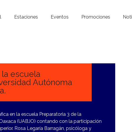
Inicio – Radio Crystal
l
Estaciones
Eventos
Promociones
Noti
Estaciones
Eventos
Promociones
Noticias
 la escuela
niversidad Autónoma
Para ti
a.
Contacto
fica en la escuela Preparatoria 3 de la
Oaxaca (UABJO) contando con la participación
uperior. Rosa Legaría Barragán, psicóloga y