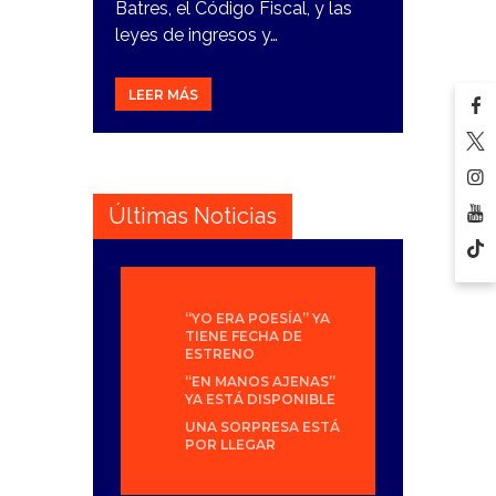
Batres, el Código Fiscal, y las
leyes de ingresos y…
LEER MÁS
Últimas Noticias
“YO ERA POESÍA” YA
TIENE FECHA DE
ESTRENO
“EN MANOS AJENAS”
YA ESTÁ DISPONIBLE
UNA SORPRESA ESTÁ
POR LLEGAR