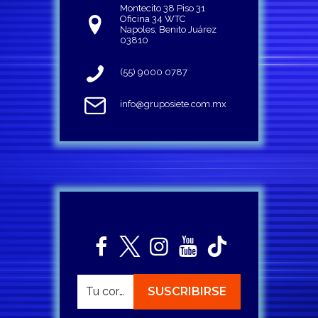
Montecito 38 Piso 31
Oficina 34 WTC
Napoles, Benito Juárez
03810
(55) 9000 0787
info@gruposiete.com.mx