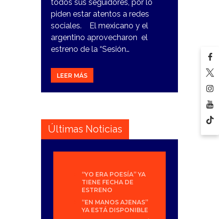
todos sus seguidores, por lo
piden estar atentos a redes
sociales. El mexicano y el
argentino aprovecharon el
estreno de la “Sesión…
LEER MÁS
Últimas Noticias
“YO ERA POESÍA” YA
TIENE FECHA DE
ESTRENO
“EN MANOS AJENAS”
YA ESTÁ DISPONIBLE