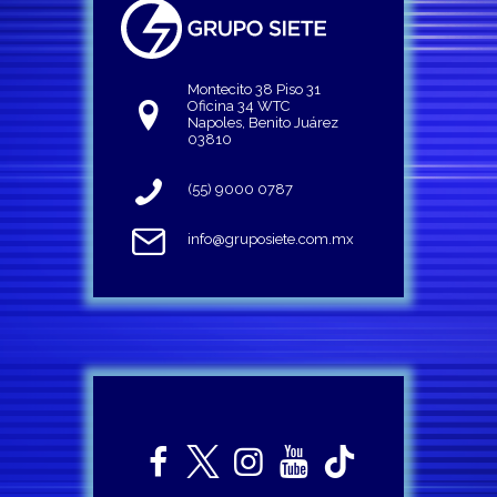
Montecito 38 Piso 31
Oficina 34 WTC
Napoles, Benito Juárez
03810
(55) 9000 0787
info@gruposiete.com.mx