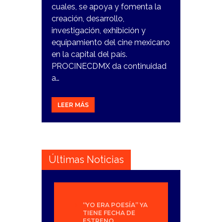
cuales, se apoya y fomenta la
creación, desarrollo,
investigación, exhibición y
equipamiento del cine mexicano
en la capital del país.
PROCINECDMX da continuidad
a…
LEER MÁS
Últimas Noticias
“YO ERA POESÍA” YA
TIENE FECHA DE
ESTRENO