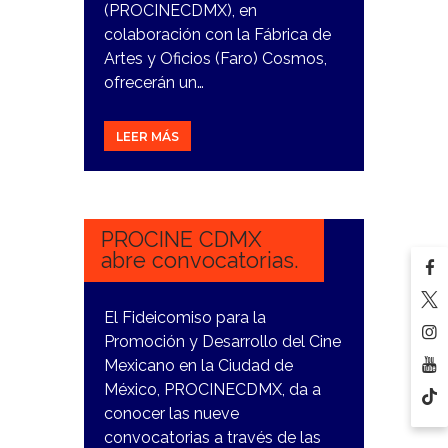
(PROCINECDMX), en
colaboración con la Fábrica de
Artes y Oficios (Faro) Cosmos,
ofrecerán un…
LEER MÁS
10
ENERO,
2024
PROCINE CDMX
abre convocatorias.
El Fideicomiso para la
Promoción y Desarrollo del Cine
Mexicano en la Ciudad de
México, PROCINECDMX, da a
conocer las nueve
convocatorias a través de las