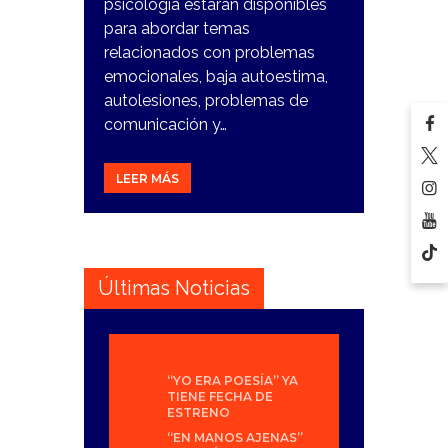
psicología estarán disponibles
para abordar temas
relacionados con problemas
emocionales, baja autoestima,
autolesiones, problemas de
comunicación y…
LEER MÁS
Últimas Noticias
“YO ERA POESÍA” YA
TIENE FECHA DE
ESTRENO
“EN MANOS AJENAS”