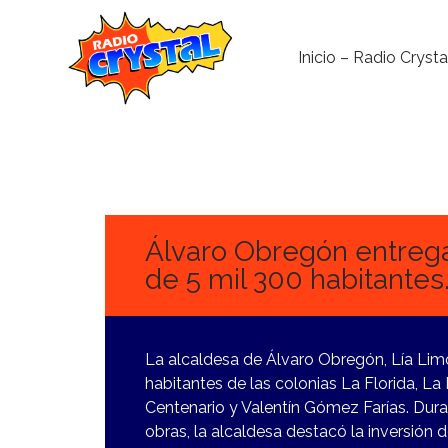
Inicio – Radio Crysta
2
FEBRERO,
2024
Álvaro Obregón entrega
de 5 mil 300 habitantes
La alcaldesa de Álvaro Obregón, Lía Limó
habitantes de las colonias La Florida, La
Centenario y Valentín Gómez Farías. Dura
obras, la alcaldesa destacó la inversión 