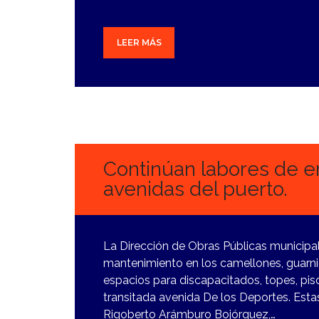
LEER MÁS
30
ENERO,
2024
Continúan labores de 
avenidas del puerto.
La Dirección de Obras Públicas municipa
mantenimiento en los camellones, guarnic
espacios para discapacitados, topes, pis
transitada avenida De los Deportes. Esta
Rigoberto Arámburo Bojórquez,…