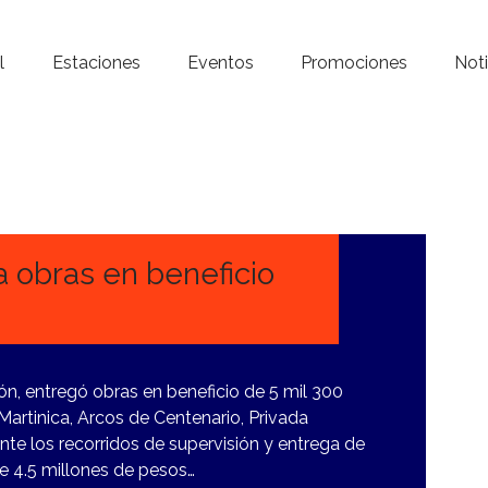
Inicio – Radio Crystal
l
Estaciones
Eventos
Promociones
Noti
Estaciones
Eventos
Promociones
Noticias
 obras en beneficio
.
Para ti
Contacto
n, entregó obras en beneficio de 5 mil 300
 Martinica, Arcos de Centenario, Privada
nte los recorridos de supervisión y entrega de
de 4.5 millones de pesos…