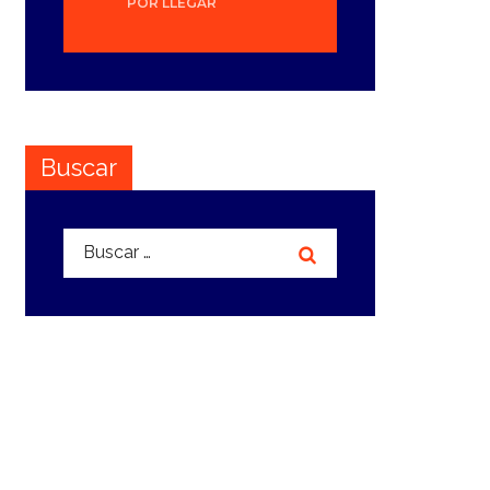
POR LLEGAR
Buscar
Buscar: