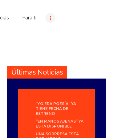
cias
Para ti
Últimas Noticias
“YO ERA POESÍA” YA
TIENE FECHA DE
ESTRENO
“EN MANOS AJENAS” YA
ESTÁ DISPONIBLE
UNA SORPRESA ESTÁ