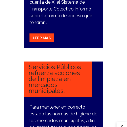
cuenta de X, el Sistema de
Transporte Colectivo informó
sobre la forma de acceso que
tendrán…
LEER MÁS
16
ENERO,
2024
Servicios Públicos
refuerza acciones
de limpieza en
mercados
municipales.
Para mantener en correcto
estado las normas de higiene de
los mercados municipales, a fin