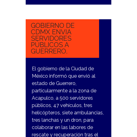
27
OCTUBRE,
2023
GOBIERNO DE
CDMX ENVIA
SERVIDORES
PÚBLICOS A
GUERRERO.
El gobierno de la Ciudad de
México informó que envió al
estado de Guerrero,
particularmente a la zona de
Acapulco, a 500 servidores
públicos, 47 vehículos, tres
helicópteros, siete ambulancias,
tres lanchas y un dron, para
colaborar en las labores de
rescate y recuperación tras el