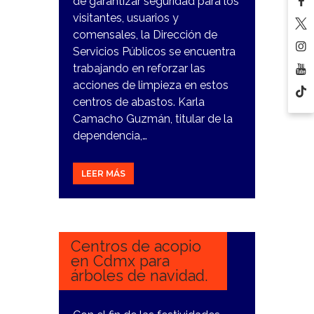
de garantizar seguridad para los
visitantes, usuarios y
comensales, la Dirección de
Servicios Públicos se encuentra
trabajando en reforzar las
acciones de limpieza en estos
centros de abastos. Karla
Camacho Guzmán, titular de la
dependencia,…
LEER MÁS
8
ENERO,
2024
Centros de acopio
en Cdmx para
árboles de navidad.