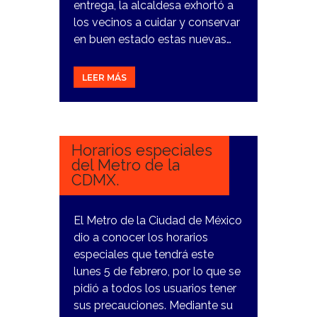
entrega, la alcaldesa exhortó a
los vecinos a cuidar y conservar
en buen estado estas nuevas…
LEER MÁS
2
FEBRERO,
2024
Horarios especiales
del Metro de la
CDMX.
El Metro de la Ciudad de México
dio a conocer los horarios
especiales que tendrá este
lunes 5 de febrero, por lo que se
pidió a todos los usuarios tener
sus precauciones. Mediante su