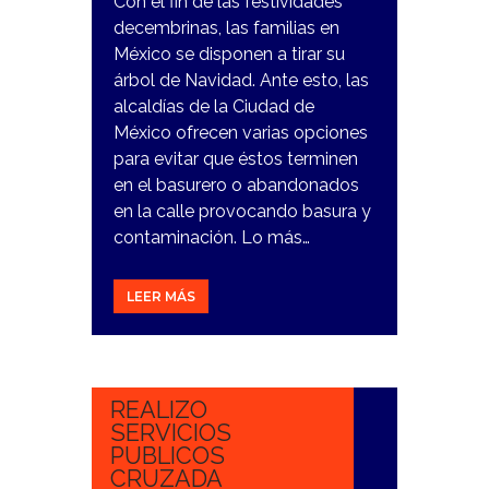
Con el fin de las festividades
decembrinas, las familias en
México se disponen a tirar su
árbol de Navidad. Ante esto, las
alcaldías de la Ciudad de
México ofrecen varias opciones
para evitar que éstos terminen
en el basurero o abandonados
en la calle provocando basura y
contaminación. Lo más…
LEER MÁS
10
NOVIEMBRE,
2023
REALIZO
SERVICIOS
PUBLICOS
CRUZADA