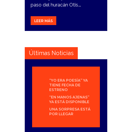
paso del huracán Otis.…
LEER MÁS
Últimas Noticias
“YO ERA POESÍA” YA
TIENE FECHA DE
ESTRENO
“EN MANOS AJENAS”
YA ESTÁ DISPONIBLE
UNA SORPRESA ESTÁ
POR LLEGAR