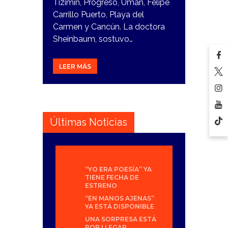
Tizimín, Progreso, Umán, Felipe
Carrillo Puerto, Playa del
Carmen y Cancún. La doctora
Sheinbaum, sostuvo…
LEER MÁS
Últimas Noticias
“YO ERA POESÍA” YA
TIENE FECHA DE
ESTRENO
“EN MANOS AJENAS”
YA ESTÁ DISPONIBLE
UNA SORPRESA ESTÁ
POR LLEGAR