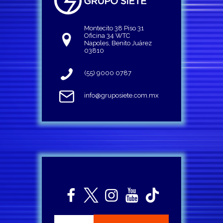
Montecito 38 Piso 31
Oficina 34 WTC
Napoles, Benito Juárez
03810
(55) 9000 0787
info@gruposiete.com.mx