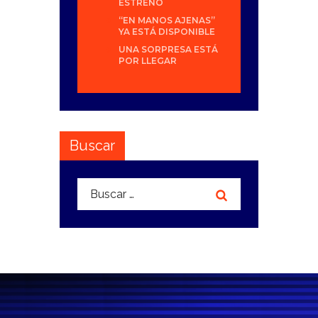
ESTRENO
“EN MANOS AJENAS”
YA ESTÁ DISPONIBLE
UNA SORPRESA ESTÁ
POR LLEGAR
Buscar
Buscar: