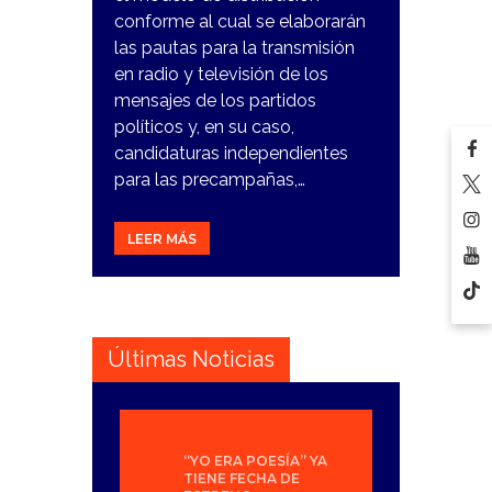
conforme al cual se elaborarán
las pautas para la transmisión
en radio y televisión de los
mensajes de los partidos
políticos y, en su caso,
candidaturas independientes
para las precampañas,…
LEER MÁS
Últimas Noticias
“YO ERA POESÍA” YA
TIENE FECHA DE