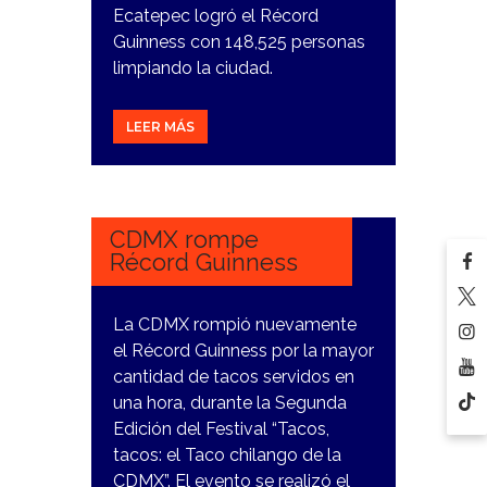
Ecatepec logró el Récord
Guinness con 148,525 personas
limpiando la ciudad.
LEER MÁS
26
FEBRERO,
2024
CDMX rompe
Récord Guinness
La CDMX rompió nuevamente
el Récord Guinness por la mayor
cantidad de tacos servidos en
una hora, durante la Segunda
Edición del Festival “Tacos,
tacos: el Taco chilango de la
CDMX”. El evento se realizó el