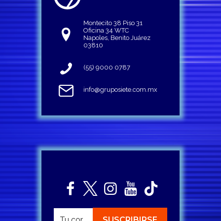
Montecito 38 Piso 31
Oficina 34 WTC
Napoles, Benito Juárez
03810
(55) 9000 0787
info@gruposiete.com.mx