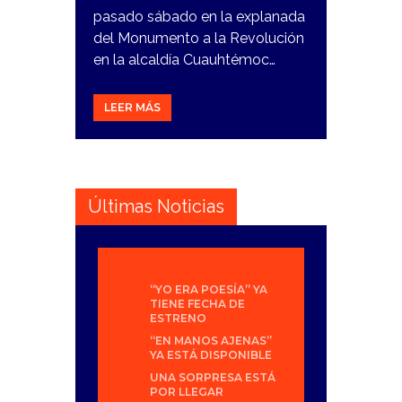
pasado sábado en la explanada
del Monumento a la Revolución
en la alcaldía Cuauhtémoc…
LEER MÁS
Últimas Noticias
“YO ERA POESÍA” YA
TIENE FECHA DE
ESTRENO
“EN MANOS AJENAS”
YA ESTÁ DISPONIBLE
UNA SORPRESA ESTÁ
POR LLEGAR