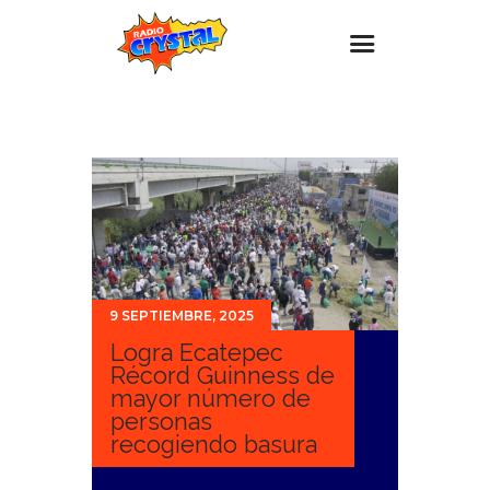
Inicio – Radio Crystal
Estaciones
Eventos
Promociones
Noticias
9 SEPTIEMBRE, 2025
Para ti
Logra Ecatepec
Contacto
Récord Guinness de
mayor número de
personas
recogiendo basura