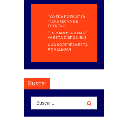
“YO ERA POESÍA” YA
TIENE FECHA DE
ESTRENO
“EN MANOS AJENAS”
YA ESTÁ DISPONIBLE
UNA SORPRESA ESTÁ
POR LLEGAR
Buscar
Buscar: