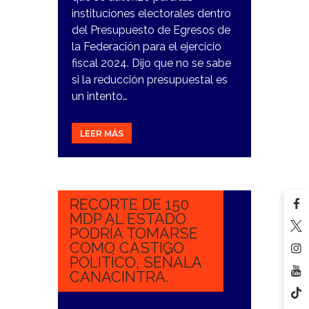
instituciones electorales dentro
del Presupuesto de Egresos de
la Federación para el ejercicio
fiscal 2024. Dijo que no se sabe
si la reducción presupuestal es
un intento…
LEER MÁS
7
NOVIEMBRE,
2023
RECORTE DE 150
MDP AL ESTADO
PODRÍA TOMARSE
COMO CASTIGO
POLITÍCO, SEÑALA
CANACINTRA.