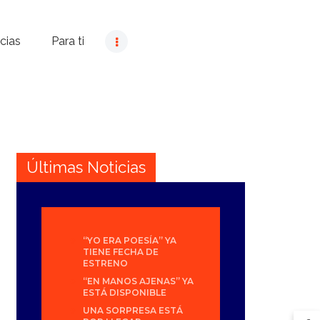
cias
Para ti
Últimas Noticias
“YO ERA POESÍA” YA
TIENE FECHA DE
ESTRENO
“EN MANOS AJENAS” YA
ESTÁ DISPONIBLE
UNA SORPRESA ESTÁ