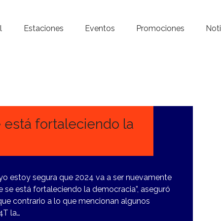
Inicio – Radio Crystal
l
Estaciones
Eventos
Promociones
Noti
Estaciones
Eventos
Promociones
Noticias
está fortaleciendo la
Para ti
Contacto
, yo estoy segura que 2024 va a ser nuevamente
 se está fortaleciendo la democracia”, aseguró
que contrario a lo que mencionan algunos
4T la…