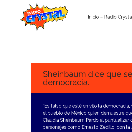
Inicio – Radio Crysta
26
ENERO,
2024
Sheinbaum dice que se 
democracia.
“Es falso que esté en vilo la democracia
el pueblo de México quien demuestre que
Claudia Sheinbaum Pardo al puntualizar 
personajes como Ernesto Zedillo, con la 