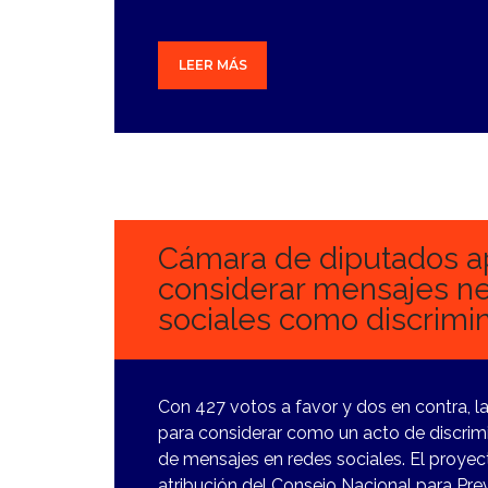
LEER MÁS
23
NOVIEMBRE,
2023
Cámara de diputados a
considerar mensajes ne
sociales como discrimin
Con 427 votos a favor y dos en contra,
para considerar como un acto de discrimi
de mensajes en redes sociales. El proy
atribución del Consejo Nacional para Prev