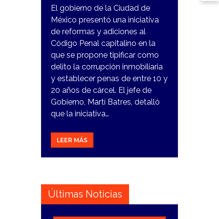
El gobierno de la Ciudad de
México presentó una iniciativa
de reformas y adiciones al
Código Penal capitalino en la
que se propone tipificar como
delito la corrupción inmobiliaria
y establecer penas de entre 10 y
20 años de cárcel. El jefe de
Gobierno, Martí Batres, detalló
que la iniciativa…
LEER MÁS
Últimas Noticias