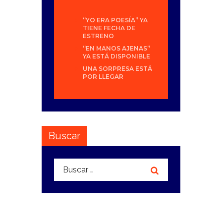
“YO ERA POESÍA” YA
TIENE FECHA DE
ESTRENO
“EN MANOS AJENAS”
YA ESTÁ DISPONIBLE
UNA SORPRESA ESTÁ
POR LLEGAR
Buscar
Buscar: