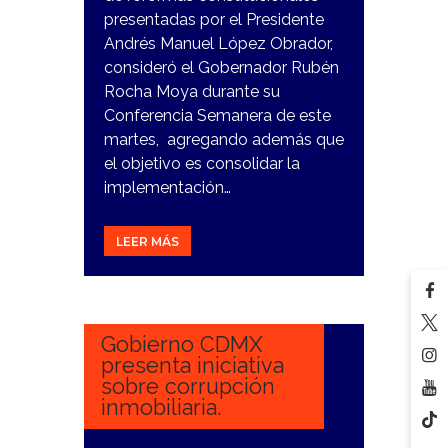
presentadas por el Presidente
Andrés Manuel López Obrador,
consideró el Gobernador Rubén
Rocha Moya durante su
Conferencia Semanera de este
martes, agregando además que
el objetivo es consolidar la
implementación…
LEER MÁS
11
ENERO,
2024
Gobierno CDMX
presenta iniciativa
sobre corrupción
inmobiliaria.