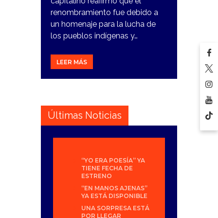
capitalino reafirmó que el
renombramiento fue debido a
un homenaje para la lucha de
los pueblos indígenas y…
LEER MÁS
Últimas Noticias
“YO ERA POESÍA” YA
TIENE FECHA DE
ESTRENO
“EN MANOS AJENAS”
YA ESTÁ DISPONIBLE
UNA SORPRESA ESTÁ
POR LLEGAR