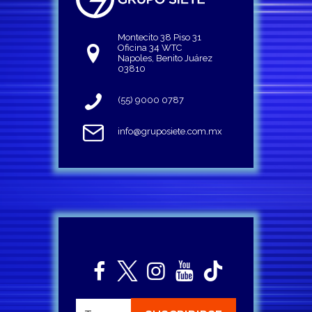
Montecito 38 Piso 31
Oficina 34 WTC
Napoles, Benito Juárez
03810
(55) 9000 0787
info@gruposiete.com.mx