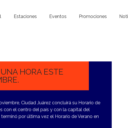
Inicio – Radio Crystal
l
Estaciones
Eventos
Promociones
Noti
Estaciones
Eventos
Promociones
Noticias
 UNA HORA ESTE
MBRE.
Para ti
Contacto
viembre, Ciudad Juárez concluirá su Horario de
 con el centro del país y con la capital del
 terminó por última vez el Horario de Verano en