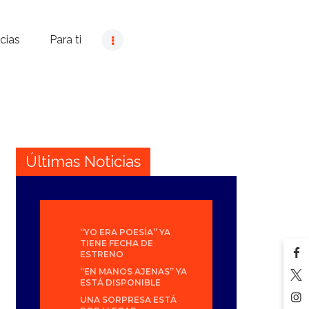
cias
Para ti
Últimas Noticias
“YO ERA POESÍA” YA
TIENE FECHA DE
ESTRENO
“EN MANOS AJENAS” YA
ESTÁ DISPONIBLE
UNA SORPRESA ESTÁ