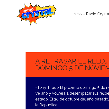
Inicio – Radio Crysta
2
NOVIEMBRE,
2023
A RETRASAR EL RELOJ
DOMINGO 5 DE NOVIE
~Tony Tirado El próximo domingo 5 de no
Verano y volverá a desempatar sus relojes
estado. El 30 de octubre del año pasado,
la República…