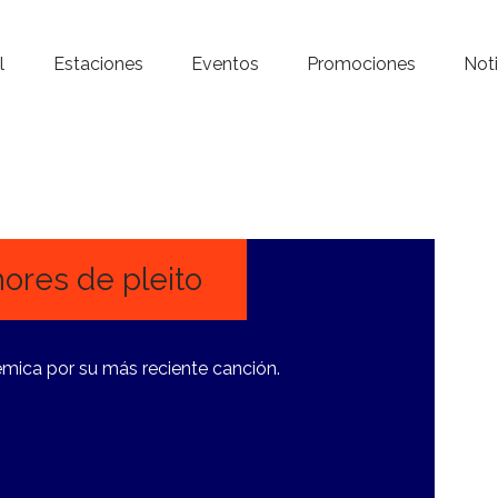
Inicio – Radio Crystal
l
Estaciones
Eventos
Promociones
Noti
Estaciones
Eventos
Promociones
Noticias
ores de pleito
Para ti
lémica por su más reciente canción.
Contacto