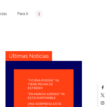
cias
Para ti
Últimas Noticias
“YO ERA POESÍA” YA
TIENE FECHA DE
ESTRENO
“EN MANOS AJENAS” YA
ESTÁ DISPONIBLE
UNA SORPRESA ESTÁ