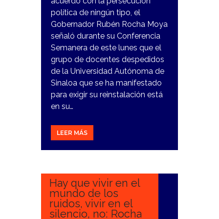
acuerdo con la persecución
política de ningún tipo, el
Gobernador Rubén Rocha Moya
señaló durante su Conferencia
Semanera de este lunes que el
grupo de docentes despedidos
de la Universidad Autónoma de
Sinaloa que se ha manifestado
para exigir su reinstalación está
en su…
LEER MÁS
12
DICIEMBRE,
2023
Hay que vivir en el
mundo de los
ruidos, vivir en el
silencio, no: Rocha