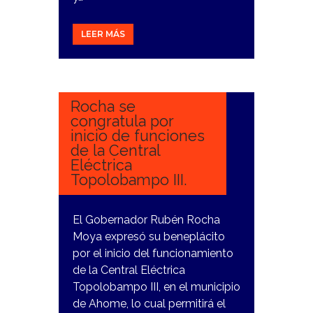
LEER MÁS
9
ENERO,
2024
Rocha se
congratula por
inicio de funciones
de la Central
Eléctrica
Topolobampo III.
El Gobernador Rubén Rocha
Moya expresó su beneplácito
por el inicio del funcionamiento
de la Central Eléctrica
Topolobampo III, en el municipio
de Ahome, lo cual permitirá el