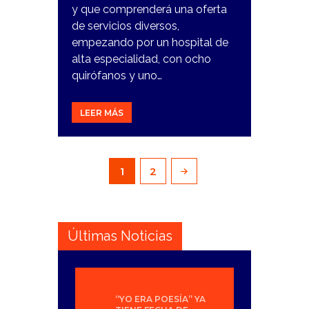
y que comprenderá una oferta
de servicios diversos,
empezando por un hospital de
alta especialidad, con ocho
quirófanos y uno…
LEER MÁS
Paginación
PAGE
1
PAGE
2
de
entradas
Últimas Noticias
“YO ERA POESÍA” YA