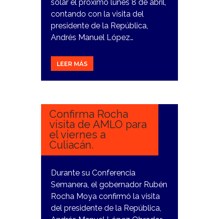
solar el próximo lunes 8 de abril,
contando con la visita del
presidente de la República,
Andrés Manuel López…
LEER MÁS
12
MARZO,
2024
Confirma Rocha
visita de AMLO para
el viernes a
Culiacán.
Durante su Conferencia
Semanera, el gobernador Rubén
Rocha Moya confirmó la visita
del presidente de la República,