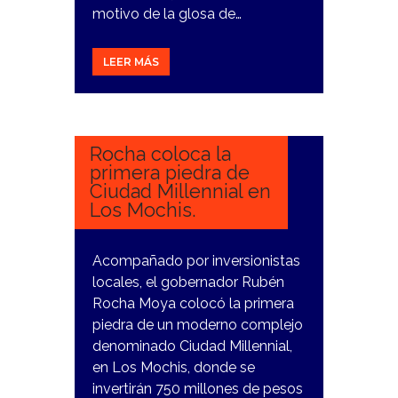
motivo de la glosa de…
LEER MÁS
23
NOVIEMBRE,
2023
Rocha coloca la
primera piedra de
Ciudad Millennial en
Los Mochis.
Acompañado por inversionistas
locales, el gobernador Rubén
Rocha Moya colocó la primera
piedra de un moderno complejo
denominado Ciudad Millennial,
en Los Mochis, donde se
invertirán 750 millones de pesos