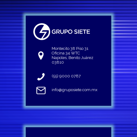
Montecito 38 Piso 31
Oficina 34 WTC
Napoles, Benito Juárez
03810
(55) 9000 0787
info@gruposiete.com.mx