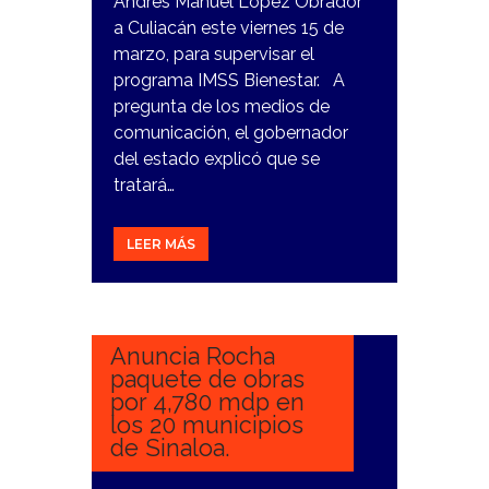
Andrés Manuel López Obrador
a Culiacán este viernes 15 de
marzo, para supervisar el
programa IMSS Bienestar. A
pregunta de los medios de
comunicación, el gobernador
del estado explicó que se
tratará…
LEER MÁS
23
FEBRERO,
2024
Anuncia Rocha
paquete de obras
por 4,780 mdp en
los 20 municipios
de Sinaloa.