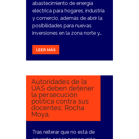
abastecimiento de energía
eléctrica para hogares, industria
y comercio, además de abrir la
posibilidades para nuevas
inversiones en la zona norte y…
LEER MÁS
12
DICIEMBRE,
2023
Autoridades de la
UAS deben detener
la persecución
política contra sus
docentes: Rocha
Moya.
Tras reiterar que no está de