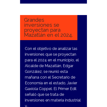
10
ENERO,
2024
Grandes
inversiones se
proyectan para
Mazatlán en el 2024.
Con el objetivo de analizar las
inversiones que se proyectan
para el 2024 en el municipio, el
Alcalde de Mazatlán, Edgar
González, se reunió esta
mañana con el Secretario de
Economía en el estado, Javier
Gaxiola Coppel. El Primer Edil
señaló que se trata de
inversiones en materia industrial
y…