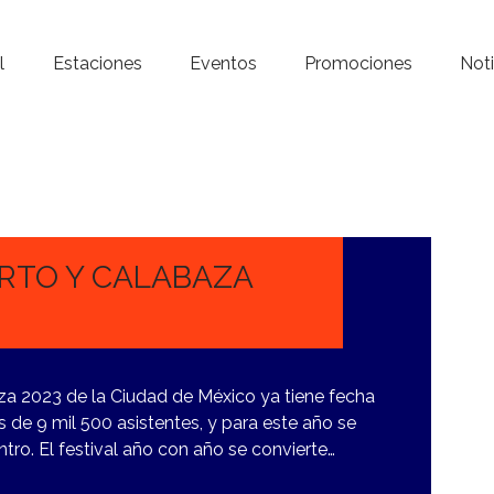
Inicio – Radio Crystal
l
Estaciones
Eventos
Promociones
Noti
Estaciones
Eventos
Promociones
Noticias
ERTO Y CALABAZA
Para ti
Contacto
aza 2023 de la Ciudad de México ya tiene fecha
 de 9 mil 500 asistentes, y para este año se
ntro. El festival año con año se convierte…