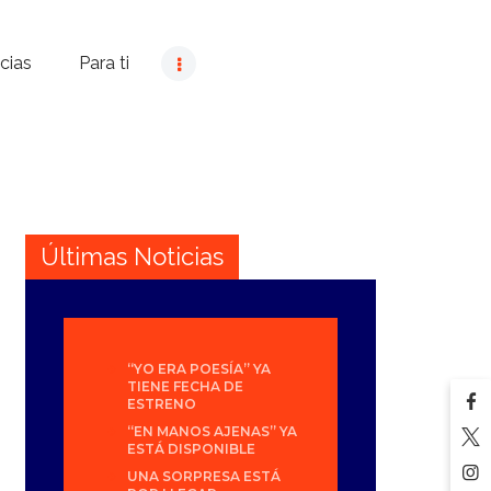
cias
Para ti
Últimas Noticias
“YO ERA POESÍA” YA
TIENE FECHA DE
ESTRENO
“EN MANOS AJENAS” YA
ESTÁ DISPONIBLE
UNA SORPRESA ESTÁ