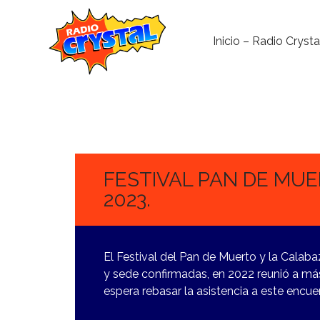
Inicio – Radio Crysta
16
OCTUBRE,
2023
FESTIVAL PAN DE MU
2023.
El Festival del Pan de Muerto y la Calab
y sede confirmadas, en 2022 reunió a más
espera rebasar la asistencia a este encue