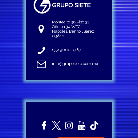
Montecito 38 Piso 31
Oficina 34 WTC
Napoles, Benito Juárez
03810
(55) 9000 0787
info@gruposiete.com.mx