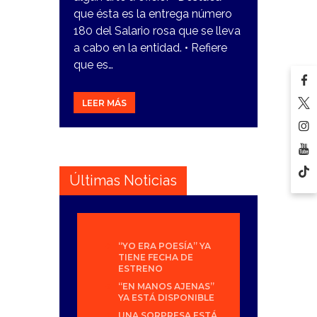
que ésta es la entrega número
180 del Salario rosa que se lleva
a cabo en la entidad. • Refiere
que es…
LEER MÁS
Últimas Noticias
“YO ERA POESÍA” YA
TIENE FECHA DE
ESTRENO
“EN MANOS AJENAS”
YA ESTÁ DISPONIBLE
UNA SORPRESA ESTÁ