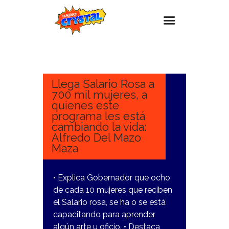
16
MARZO,
Inicio – Radio Crystal
2023
Estaciones
Llega Salario Rosa a
700 mil mujeres, a
Eventos
quienes este
programa les está
Promociones
cambiando la vida:
Noticias
Alfredo Del Mazo
Maza
Para ti
Contacto
• Explica Gobernador que ocho
de cada 10 mujeres que reciben
el Salario rosa, se ha o se está
capacitando para aprender
algún arte u oficio. • Destaca