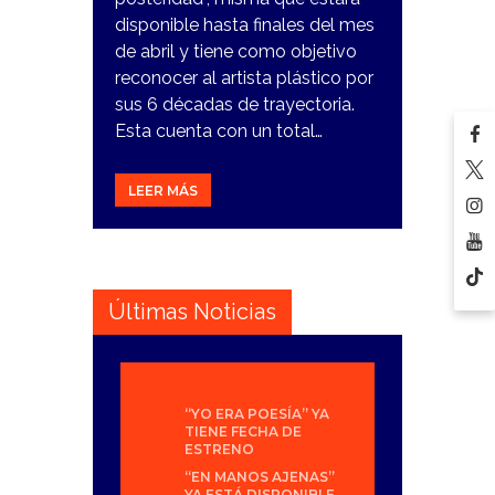
disponible hasta finales del mes
de abril y tiene como objetivo
reconocer al artista plástico por
sus 6 décadas de trayectoria.
Esta cuenta con un total…
LEER MÁS
Últimas Noticias
“YO ERA POESÍA” YA
TIENE FECHA DE
ESTRENO
“EN MANOS AJENAS”
YA ESTÁ DISPONIBLE