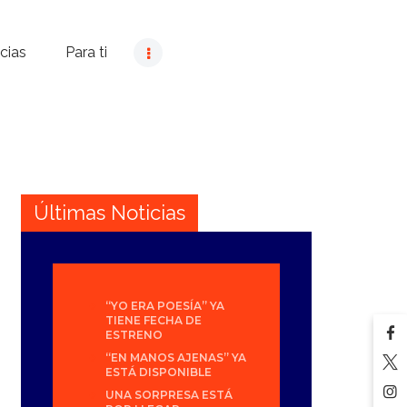
cias
Para ti
Últimas Noticias
“YO ERA POESÍA” YA
TIENE FECHA DE
ESTRENO
“EN MANOS AJENAS” YA
ESTÁ DISPONIBLE
UNA SORPRESA ESTÁ