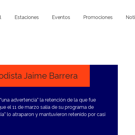
Inicio – Radio Crystal
l
Estaciones
Eventos
Promociones
Noti
Estaciones
Eventos
Promociones
Noticias
iodista Jaime Barrera
Para ti
 “una advertencia” la retención de la que fue
Contacto
 que el 11 de marzo salía de su programa de
ia” lo atraparon y mantuvieron retenido por casi