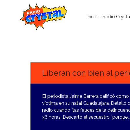
Inicio – Radio Crysta
13
MARZO,
2024
Liberan con bien al per
El periodista Jaime Barrera calificó como
víctima en su natal Guadalajara. Detalló
radio cuando “las fauces de la delincuenc
36 horas. Descartó el secuestro “porque…