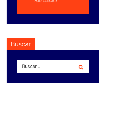
POR LLEGAR
Buscar
Buscar: