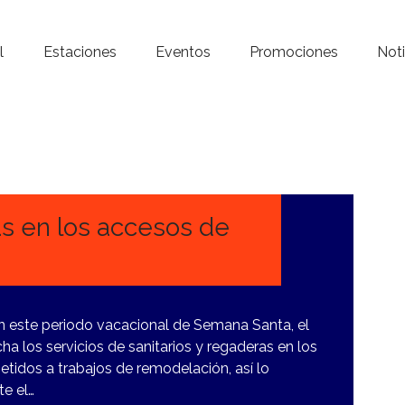
Inicio – Radio Crystal
l
Estaciones
Eventos
Promociones
Noti
Estaciones
Eventos
Promociones
Noticias
as en los accesos de
Para ti
Contacto
en este periodo vacacional de Semana Santa, el
 los servicios de sanitarios y regaderas en los
tidos a trabajos de remodelación, así lo
te el…