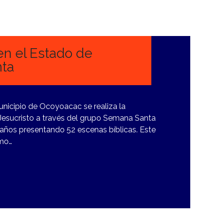
en el Estado de
ta
unicipio de Ocoyoacac se realiza la
 Jesucristo a través del grupo Semana Santa
ños presentando 52 escenas bíblicas. Este
imo…