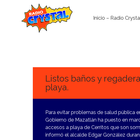
Inicio – Radio Crysta
27
MARZO,
2024
Listos baños y regader
playa.
Para evitar problemas de salud pública 
Gobierno de Mazatlán ha puesto en marcha
accesos a playa de Cerritos que son some
informó el alcalde Edgar González duran