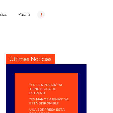
cias
Para ti
Últimas Noticias
“YO ERA POESÍA” YA
TIENE FECHA DE
ESTRENO
“EN MANOS AJENAS” YA
ESTÁ DISPONIBLE
UNA SORPRESA ESTÁ