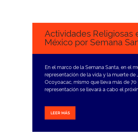
25
MARZO,
2024
Actividades Religiosas 
México por Semana San
En el marco de la Semana Santa, en el m
representación de la vida y la muerte de
Ocoyoacac, mismo que lleva más de 70 a
representación se llevará a cabo el próx
LEER MÁS