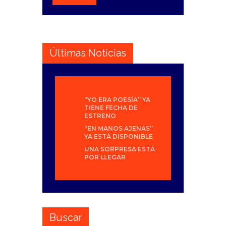
Últimas Noticias
“YO ERA POESÍA” YA
TIENE FECHA DE
ESTRENO
“EN MANOS AJENAS”
YA ESTÁ DISPONIBLE
UNA SORPRESA ESTÁ
POR LLEGAR
Buscar