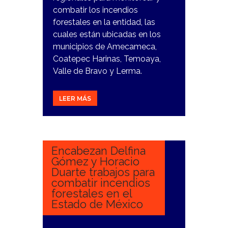
combatir los incendios
forestales en la entidad, las
cuales están ubicadas en los
municipios de Amecameca,
Coatepec Harinas, Temoaya,
Valle de Bravo y Lerma.
LEER MÁS
28
MARZO,
2024
Encabezan Delfina
Gómez y Horacio
Duarte trabajos para
combatir incendios
forestales en el
Estado de México