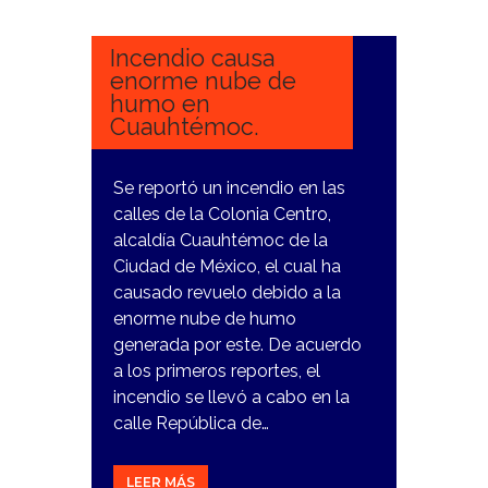
NOVIEMBRE,
2023
Incendio causa
enorme nube de
humo en
Cuauhtémoc.
Se reportó un incendio en las
calles de la Colonia Centro,
alcaldía Cuauhtémoc de la
Ciudad de México, el cual ha
causado revuelo debido a la
enorme nube de humo
generada por este. De acuerdo
a los primeros reportes, el
incendio se llevó a cabo en la
calle República de…
LEER MÁS