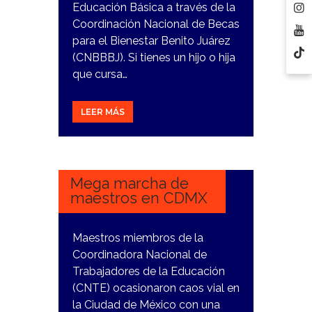
Educación Básica a través de la
Coordinación Nacional de Becas
para el Bienestar Benito Juárez
(CNBBBJ). Si tienes un hijo o hija
que cursa…
LEER MÁS
5
DICIEMBRE,
2023
Mega marcha de
maestros en CDMX
Maestros miembros de la
Coordinadora Nacional de
Trabajadores de la Educación
(CNTE) ocasionaron caos vial en
la Ciudad de México con una