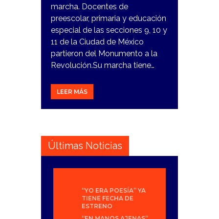
marcha. Docentes de
preescolar, primaria y educación
especial de las secciones 9, 10 y
11 de la Ciudad de México
partieron del Monumento a la
Revolución.Su marcha tiene…
LEER MÁS
Últimas Noticias
“YO ERA POESÍA” YA
TIENE FECHA DE
ESTRENO
“EN MANOS AJENAS”