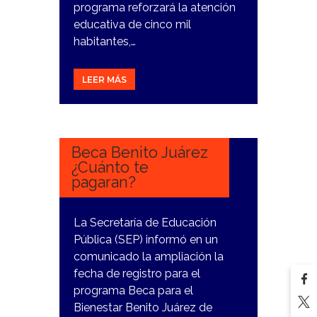
programa reforzará la atención
educativa de cinco mil
habitantes,…
LEER MÁS
3
ENERO,
2024
Beca Benito Juárez
¿Cuánto te
pagaran?
La Secretaría de Educación
Pública (SEP) informó en un
comunicado la ampliación la
fecha de registro para el
programa Beca para el
Bienestar Benito Juárez de