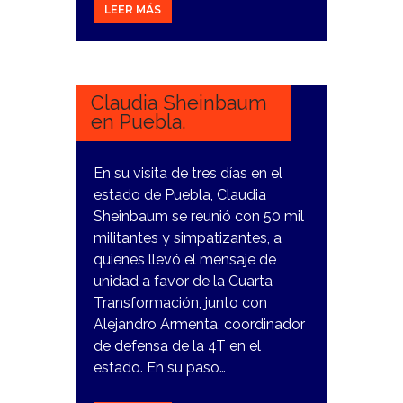
LEER MÁS
11
DICIEMBRE,
2023
Claudia Sheinbaum
en Puebla.
En su visita de tres días en el
estado de Puebla, Claudia
Sheinbaum se reunió con 50 mil
militantes y simpatizantes, a
quienes llevó el mensaje de
unidad a favor de la Cuarta
Transformación, junto con
Alejandro Armenta, coordinador
de defensa de la 4T en el
estado. En su paso…