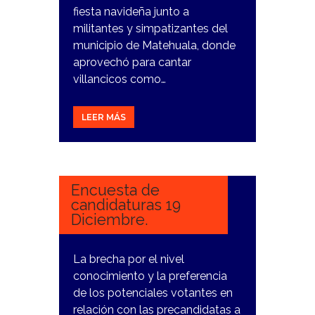
fiesta navideña junto a
militantes y simpatizantes del
municipio de Matehuala, donde
aprovechó para cantar
villancicos como…
LEER MÁS
19
DICIEMBRE,
2023
Encuesta de
candidaturas 19
Diciembre.
La brecha por el nivel
conocimiento y la preferencia
de los potenciales votantes en
relación con las precandidatas a