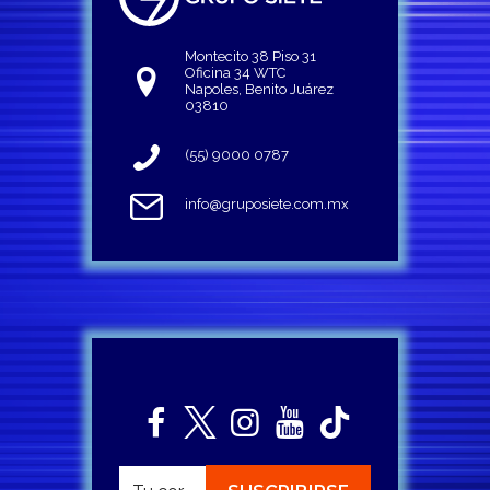
Montecito 38 Piso 31
Oficina 34 WTC
Napoles, Benito Juárez
03810
(55) 9000 0787
info@gruposiete.com.mx