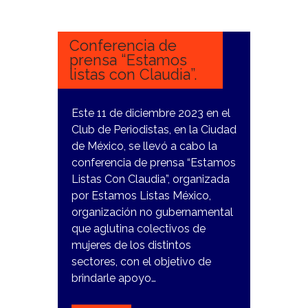
DICIEMBRE,
2023
Conferencia de
prensa “Estamos
listas con Claudia”.
Este 11 de diciembre 2023 en el
Club de Periodistas, en la Ciudad
de México, se llevó a cabo la
conferencia de prensa “Estamos
Listas Con Claudia”, organizada
por Estamos Listas México,
organización no gubernamental
que aglutina colectivos de
mujeres de los distintos
sectores, con el objetivo de
brindarle apoyo…