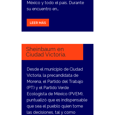
México y todo el país. Durante
su encuentro en…
LEER MÁS
21
DICIEMBRE,
2023
Sheinbaum en
Ciudad Victoria.
Desde el municipio de Ciudad
Victoria, la precandidata de
Morena, el Partido del Trabajo
(PT) y el Partido Verde
Ecologista de México (PVEM),
puntualizó que es indispensable
que sea el pueblo quien tome
las decisiones, tal y como