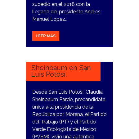
sucedió en el 2018 con la
llegada del presidente Andrés
Manuel López…
LEER MÁS
20
DICIEMBRE,
2023
Sheinbaum en San
Luis Potosí.
Desde San Luis Potosí, Claudia
Sheinbaum Pardo, precandidata
única a la presidencia de la
República por Morena, el Partido
del Trabajo (PT) y el Partido
Verde Ecologista de México
(PVEM), vivió una auténtica