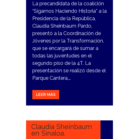
La precandidata de la coalición
“Sigamos Haciendo Historia” a la
Presidencia de la República,
Claudia Sheinbaum Pardo,
presentó a la Coordinación de
Jóvenes por la Transformación,
que se encargará de sumar a
todas las juventudes en el
segundo piso de la 4T. La
presentación se realizó desde el
Parque Cantera,…
LEER MÁS
15
DICIEMBRE,
2023
Claudia Sheinbaum
en Sinaloa.