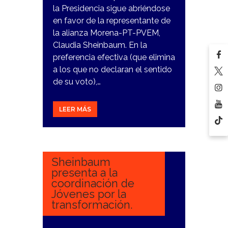
la Presidencia sigue abriéndose
en favor de la representante de
la alianza Morena-PT-PVEM,
Claudia Sheinbaum. En la
preferencia efectiva (que elimina
a los que no declaran el sentido
de su voto),…
LEER MÁS
18
DICIEMBRE,
2023
Sheinbaum
presenta a la
coordinación de
Jóvenes por la
transformación.