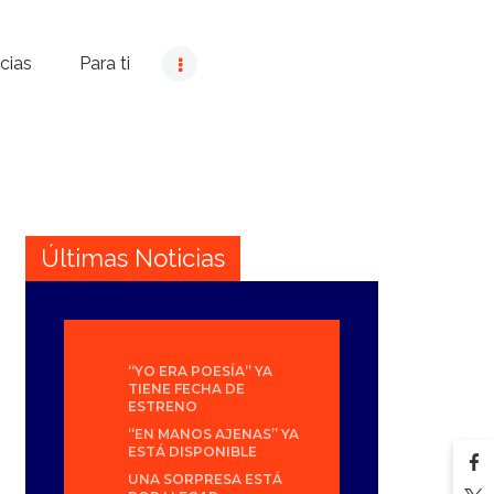
cias
Para ti
Últimas Noticias
“YO ERA POESÍA” YA
TIENE FECHA DE
ESTRENO
“EN MANOS AJENAS” YA
ESTÁ DISPONIBLE
UNA SORPRESA ESTÁ