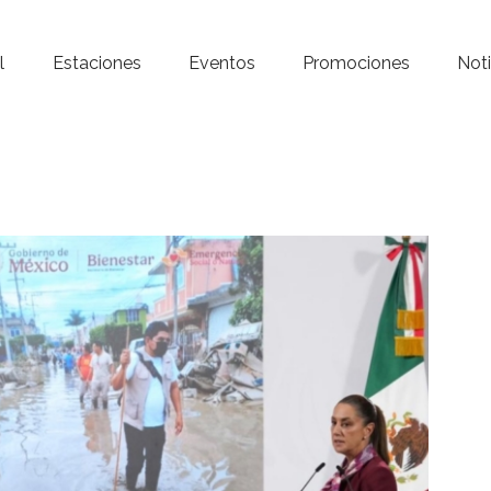
Inicio – Radio Crystal
l
Estaciones
Eventos
Promociones
Noti
Estaciones
Eventos
Promociones
Noticias
Para ti
Contacto