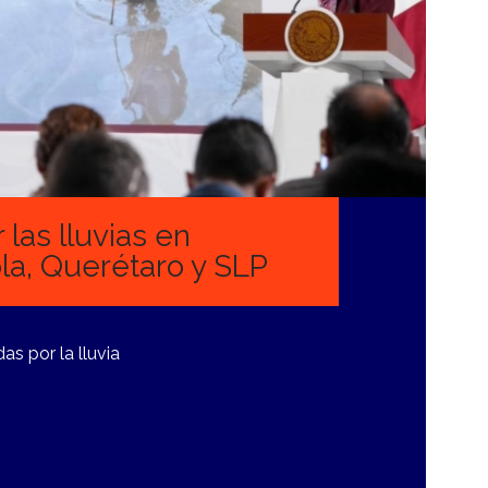
las lluvias en
la, Querétaro y SLP
s por la lluvia