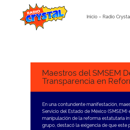
Inicio – Radio Crysta
17
NOVIEMBRE,
2023
Maestros del SMSEM 
Transparencia en Refor
En una contundente manifestación, maestr
Servicio del Estado de México (SMSEM) e
manipulación de la reforma estatutaria in
grupo, destacó la exigencia de que este 