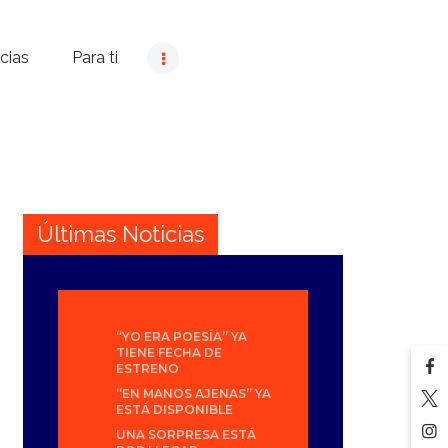
cias
Para ti
Últimas Noticias
“YO ERA POESÍA” YA
TIENE FECHA DE
ESTRENO
“EN MANOS AJENAS” YA
ESTÁ DISPONIBLE
UNA SORPRESA ESTÁ