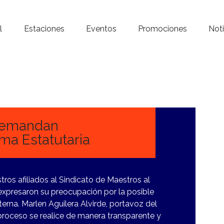
Inicio – Radio Crystal
l
Estaciones
Eventos
Promociones
Noti
Estaciones
Eventos
Promociones
Noticias
Demandan
ma Estatutaria
Para ti
Contacto
os afiliados al Sindicato de Maestros al
xpresaron su preocupación por la posible
terna. Marlen Aguilera Alvirde, portavoz del
proceso se realice de manera transparente y