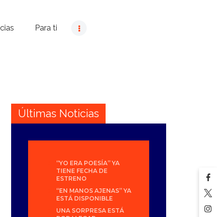
cias
Para ti
Últimas Noticias
“YO ERA POESÍA” YA
TIENE FECHA DE
ESTRENO
“EN MANOS AJENAS” YA
ESTÁ DISPONIBLE
UNA SORPRESA ESTÁ