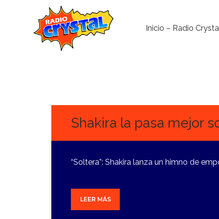
Inicio – Radio Crysta
30
SEPTIEMBRE,
2024
Shakira la pasa mejor s
“Soltera”: Shakira lanza un himno de em
LEER MÁS