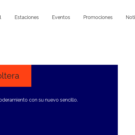
Inicio – Radio Crystal
l
Estaciones
Eventos
Promociones
Noti
Estaciones
Eventos
Promociones
Noticias
oltera
Para ti
poderamiento con su nuevo sencillo.
Contacto