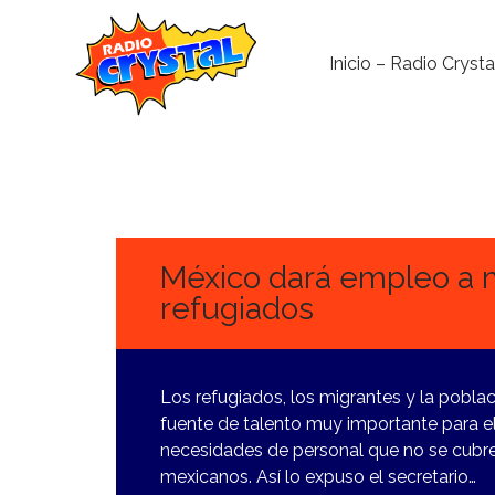
Inicio – Radio Crysta
9
FEBRERO,
2024
México dará empleo a 
refugiados
Los refugiados, los migrantes y la pobla
fuente de talento muy importante para el
necesidades de personal que no se cubre
mexicanos. Así lo expuso el secretario…