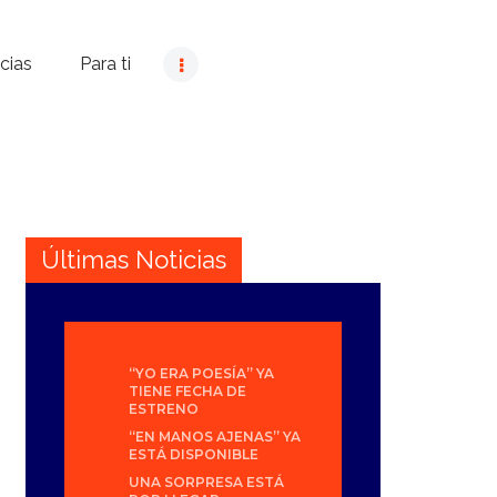
cias
Para ti
Últimas Noticias
“YO ERA POESÍA” YA
TIENE FECHA DE
ESTRENO
“EN MANOS AJENAS” YA
ESTÁ DISPONIBLE
UNA SORPRESA ESTÁ