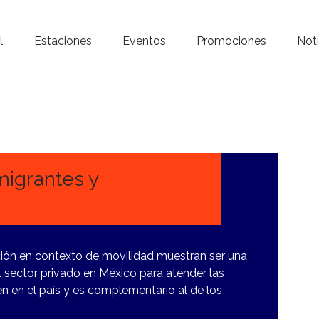
Inicio – Radio Crystal
l
Estaciones
Eventos
Promociones
Noti
Estaciones
Eventos
Promociones
Noticias
migrantes y
Para ti
Contacto
ción en contexto de movilidad muestran ser una
 sector privado en México para atender las
n en el país y es complementario al de los