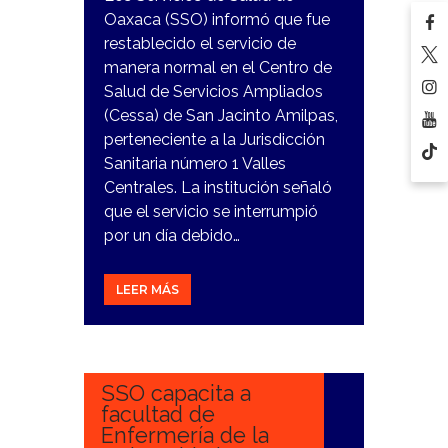
Oaxaca (SSO) informó que fue
restablecido el servicio de
manera normal en el Centro de
Salud de Servicios Ampliados
(Cessa) de San Jacinto Amilpas,
perteneciente a la Jurisdicción
Sanitaria número 1 Valles
Centrales. La institución señaló
que el servicio se interrumpió
por un día debido…
LEER MÁS
8
FEBRERO,
2024
SSO capacita a
facultad de
Enfermería de la