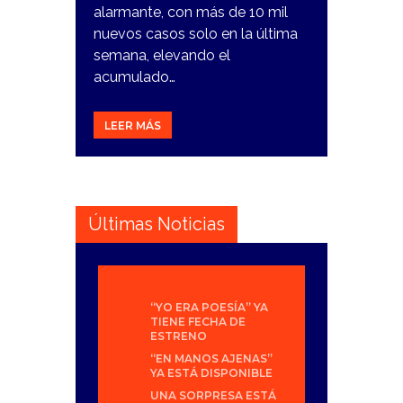
alarmante, con más de 10 mil
nuevos casos solo en la última
semana, elevando el
acumulado…
LEER MÁS
Últimas Noticias
“YO ERA POESÍA” YA
TIENE FECHA DE
ESTRENO
“EN MANOS AJENAS”
YA ESTÁ DISPONIBLE
UNA SORPRESA ESTÁ