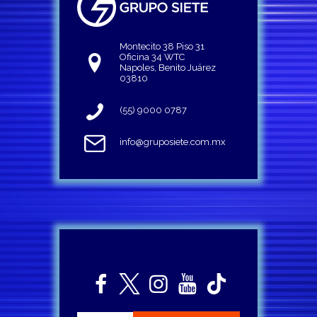
Montecito 38 Piso 31
Oficina 34 WTC
Napoles, Benito Juárez
03810
(55) 9000 0787
info@gruposiete.com.mx