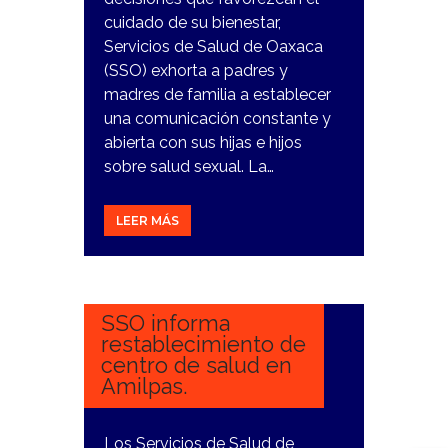
cuidado de su bienestar,
Servicios de Salud de Oaxaca
(SSO) exhorta a padres y
madres de familia a establecer
una comunicación constante y
abierta con sus hijas e hijos
sobre salud sexual. La…
LEER MÁS
14
FEBRERO,
2024
SSO informa
restablecimiento de
centro de salud en
Amilpas.
Los Servicios de Salud de