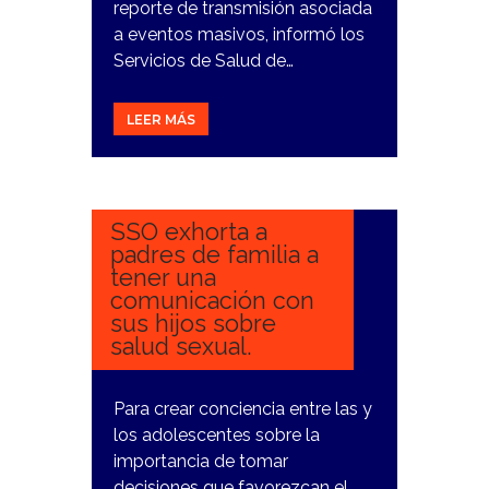
reporte de transmisión asociada
a eventos masivos, informó los
Servicios de Salud de…
LEER MÁS
14
MARZO,
2024
SSO exhorta a
padres de familia a
tener una
comunicación con
sus hijos sobre
salud sexual.
Para crear conciencia entre las y
los adolescentes sobre la
importancia de tomar
decisiones que favorezcan el