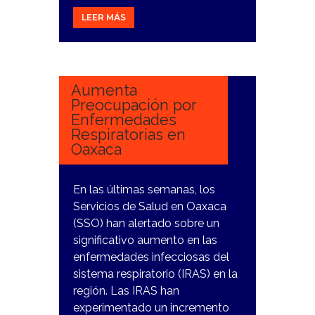
LEER MÁS
24
NOVIEMBRE,
2023
Aumenta
Preocupación por
Enfermedades
Respiratorias en
Oaxaca
En las últimas semanas, los
Servicios de Salud en Oaxaca
(SSO) han alertado sobre un
significativo aumento en las
enfermedades infecciosas del
sistema respiratorio (IRAS) en la
región. Las IRAS han
experimentado un incremento