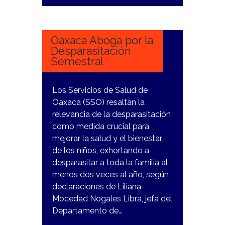
19
DICIEMBRE,
2023
Oaxaca Aboga por la
Desparasitación
Semestral
Los Servicios de Salud de
Oaxaca (SSO) resaltan la
relevancia de la desparasitación
como medida crucial para
mejorar la salud y el bienestar
de los niños, exhortando a
desparasitar a toda la familia al
menos dos veces al año, según
declaraciones de Liliana
Mocedad Nogales Libra, jefa del
Departamento de…