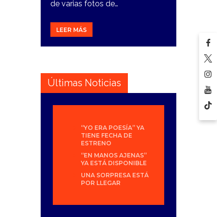
de varias fotos de…
LEER MÁS
Últimas Noticias
“YO ERA POESÍA” YA
TIENE FECHA DE
ESTRENO
“EN MANOS AJENAS”
YA ESTÁ DISPONIBLE
UNA SORPRESA ESTÁ
POR LLEGAR