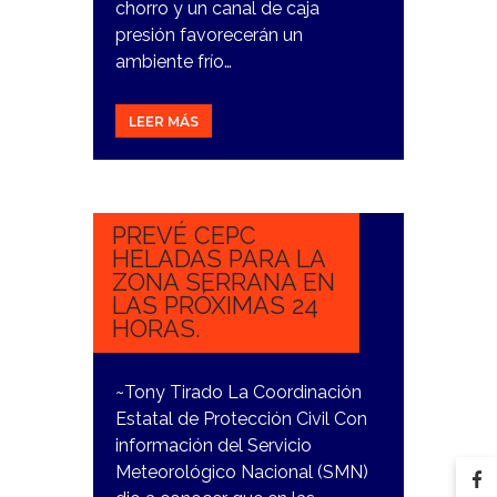
chorro y un canal de caja
presión favorecerán un
ambiente frío…
LEER MÁS
1
NOVIEMBRE,
2023
PREVÉ CEPC
HELADAS PARA LA
ZONA SERRANA EN
LAS PRÓXIMAS 24
HORAS.
~Tony Tirado La Coordinación
Estatal de Protección Civil Con
información del Servicio
Meteorológico Nacional (SMN)