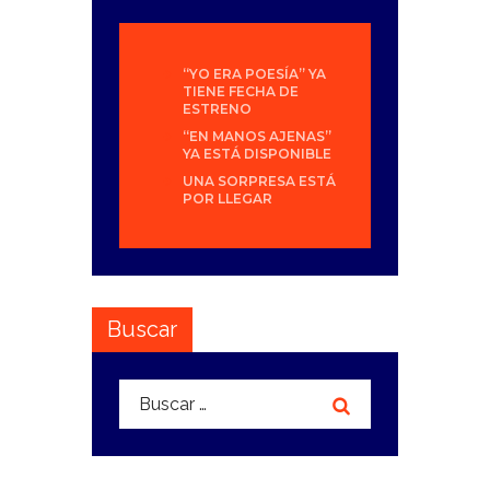
“YO ERA POESÍA” YA
TIENE FECHA DE
ESTRENO
“EN MANOS AJENAS”
YA ESTÁ DISPONIBLE
UNA SORPRESA ESTÁ
POR LLEGAR
Buscar
Buscar: