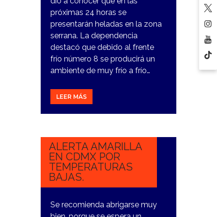
dio a conocer que en las
próximas 24 horas se
presentarán heladas en la zona
serrana. La dependencia
destacó que debido al frente
frío número 8 se producirá un
ambiente de muy frío a frío…
LEER MÁS
1
NOVIEMBRE,
2023
ALERTA AMARILLA
EN CDMX POR
TEMPERATURAS
BAJAS.
Se recomienda abrigarse muy
bien, porque se espera un