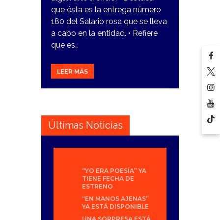
que ésta es la entrega número
180 del Salario rosa que se lleva
a cabo en la entidad. • Refiere
que es…
LEER MÁS
Últimas Noticias
“YO ERA POESÍA” YA
TIENE FECHA DE
ESTRENO
“EN MANOS AJENAS”
YA ESTÁ DISPONIBLE
UNA SORPRESA ESTÁ