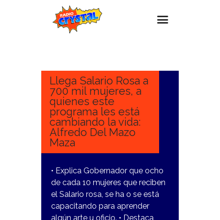
16
MARZO,
Inicio – Radio Crystal
2023
Estaciones
Llega Salario Rosa a
700 mil mujeres, a
Eventos
quienes este
programa les está
Promociones
cambiando la vida:
Noticias
Alfredo Del Mazo
Maza
Para ti
Contacto
• Explica Gobernador que ocho
de cada 10 mujeres que reciben
el Salario rosa, se ha o se está
capacitando para aprender
algún arte u oficio. • Destaca