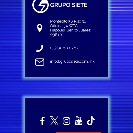
Montecito 38 Piso 31
Oficina 34 WTC
Napoles, Benito Juárez
03810
(55) 9000 0787
info@gruposiete.com.mx