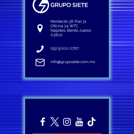
Montecito 38 Piso 31
Oficina 34 WTC
Napoles, Benito Juárez
03810
(55) 9000 0787
info@gruposiete.com.mx