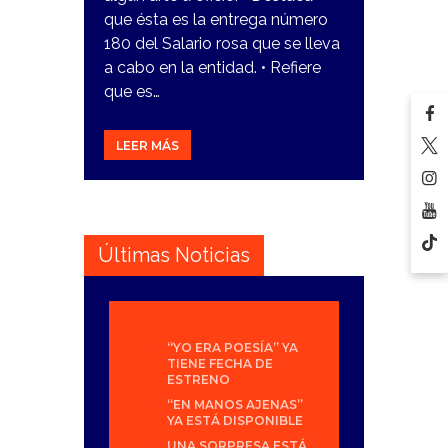
que ésta es la entrega número
180 del Salario rosa que se lleva
a cabo en la entidad. • Refiere
que es…
LEER MÁS
Últimas Noticias
“YO ERA POESÍA” YA
TIENE FECHA DE
ESTRENO
“EN MANOS AJENAS”
YA ESTÁ DISPONIBLE
UNA SORPRESA ESTÁ