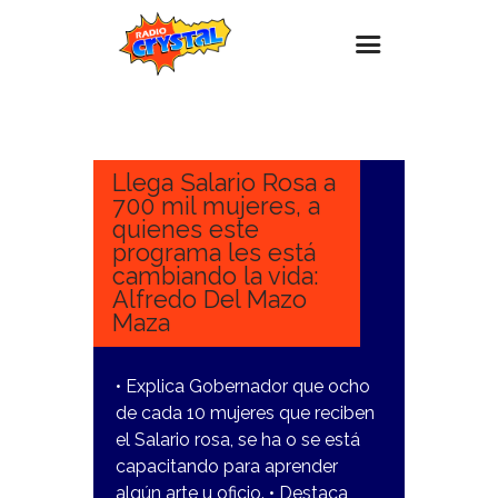
16
MARZO,
Inicio – Radio Crystal
2023
Estaciones
Llega Salario Rosa a
700 mil mujeres, a
Eventos
quienes este
programa les está
Promociones
cambiando la vida:
Noticias
Alfredo Del Mazo
Maza
Para ti
Contacto
• Explica Gobernador que ocho
de cada 10 mujeres que reciben
el Salario rosa, se ha o se está
capacitando para aprender
algún arte u oficio. • Destaca