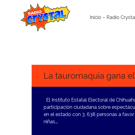
Inicio – Radio Crysta
13
MARZO,
2024
La tauromaquia gana e
El Instituto Estatal Electoral de Chihuah
participación ciudadana sobre espectáculo
en el estado con 3, 638 personas a favor
niñas,…