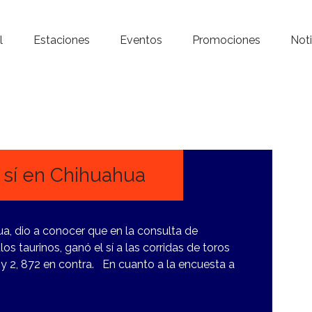
Inicio – Radio Crystal
l
Estaciones
Eventos
Promociones
Noti
Estaciones
Eventos
Promociones
Noticias
l sí en Chihuahua
Para ti
ua, dio a conocer que en la consulta de
Contacto
s taurinos, ganó el sí a las corridas de toros
 y 2, 872 en contra. En cuanto a la encuesta a