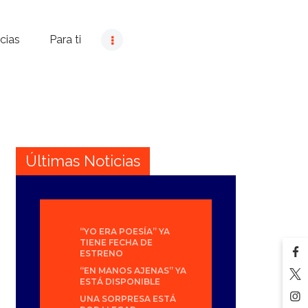
cias
Para ti
Últimas Noticias
“YO ERA POESÍA” YA
TIENE FECHA DE
ESTRENO
“EN MANOS AJENAS” YA
ESTÁ DISPONIBLE
UNA SORPRESA ESTÁ