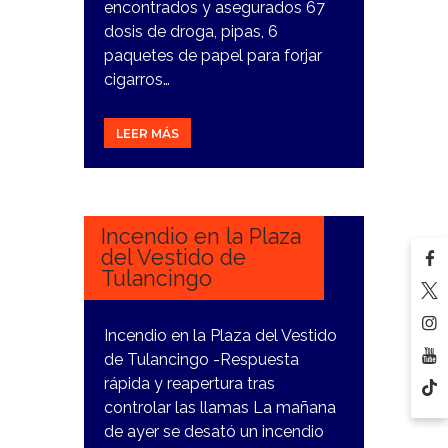
encontrados y asegurados 67
dosis de droga, pipas, 6
paquetes de papel para forjar
cigarros…
LEER MÁS
31
DICIEMBRE,
2023
Incendio en la Plaza
del Vestido de
Tulancingo
Incendio en la Plaza del Vestido
de Tulancingo -Respuesta
rápida y reapertura tras
controlar las llamas La mañana
de ayer se desató un incendio