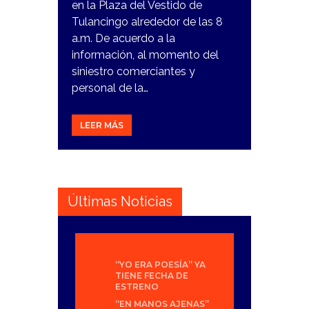
en la Plaza del Vestido de
Tulancingo alrededor de las 8
a.m. De acuerdo a la
información, al momento del
siniestro comerciantes y
personal de la…
LEER MÁS
Últimas Noticias
“YO ERA POESÍA” YA
TIENE FECHA DE
ESTRENO
“EN MANOS AJENAS”