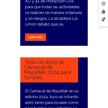
ÁO y 45 de Protección Civil,
para que todas las actividades
se realicen de manera ordenada
y sin riesgos. La alcaldesa Lía
Limón detalló que se…
LEER MÁS
15
FEBRERO,
2024
Todo un éxito el
Carnaval de
Mazatlán 2024 para
turistas.
El Carnaval de Mazatlán en su
edición 2024, tuvo un rotundo
éxito tanto para locales como