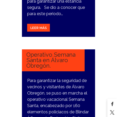
para garantizar una estancia
segura. Se dio a conocer que
para este periodo…
LEER MÁS
25
MARZO,
2024
Operativo Semana
Santa en Álvaro
Obregón.
Para garantizar la seguridad de
vecinos y visitantes de Álvaro
Obregón, se puso en marcha el
operativo vacacional Semana
Santa, encabezado por 160
elementos policiacos de Blindar