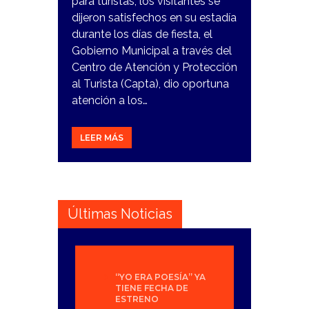
para turistas, los visitantes se
dijeron satisfechos en su estadía
durante los días de fiesta, el
Gobierno Municipal a través del
Centro de Atención y Protección
al Turista (Capta), dio oportuna
atención a los…
LEER MÁS
Últimas Noticias
“YO ERA POESÍA” YA
TIENE FECHA DE
ESTRENO