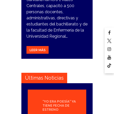
Centrales, capacitó a 500
personas docentes,
administrativas, directivas y
estudiantes del bachillerato y de
la facultad de Enfermería de la
Universidad Regional…
LEER MÁS
Últimas Noticias
“YO ERA POESÍA” YA
TIENE FECHA DE
ESTRENO