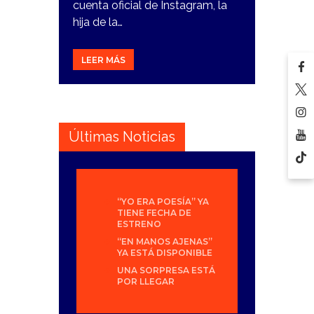
cuenta oficial de Instagram, la
hija de la…
LEER MÁS
Últimas Noticias
“YO ERA POESÍA” YA
TIENE FECHA DE
ESTRENO
“EN MANOS AJENAS”
YA ESTÁ DISPONIBLE
UNA SORPRESA ESTÁ
POR LLEGAR