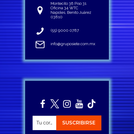
Montecito 38 Piso 31
Oficina 34 WTC
Napoles, Benito Juárez
03810
(55) 9000 0787
info@gruposiete.com.mx