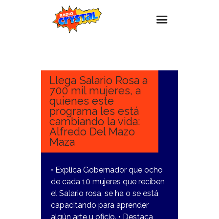
16
MARZO,
Inicio – Radio Crystal
2023
Estaciones
Llega Salario Rosa a
700 mil mujeres, a
Eventos
quienes este
programa les está
Promociones
cambiando la vida:
Noticias
Alfredo Del Mazo
Maza
Para ti
Contacto
• Explica Gobernador que ocho
de cada 10 mujeres que reciben
el Salario rosa, se ha o se está
capacitando para aprender
algún arte u oficio. • Destaca