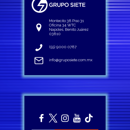
Montecito 38 Piso 31
Oficina 34 WTC
Napoles, Benito Juárez
03810
(55) 9000 0787
info@gruposiete.com.mx