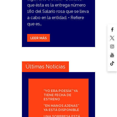
que ésta es la entrega número
180 del Salario rosa que se lleva
a cabo en la entidad. • Refiere
que es…
LEER MÁS
Últimas Noticias
“YO ERA POESÍA” YA
TIENE FECHA DE
ESTRENO
“EN MANOS AJENAS”
YA ESTÁ DISPONIBLE
UNA SORPRESA ESTÁ