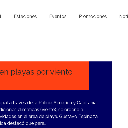
Inicio – Radio Crystal
l
Estaciones
Eventos
Promociones
Noti
Estaciones
Eventos
Promociones
Noticias
en playas por viento
Para ti
Contacto
pal a través de la Policía Acuática y Capitanía
iciones climáticas (viento), se ordenó a
tividades en el área de playa. Gustavo Espinoza
tica destacó que para…