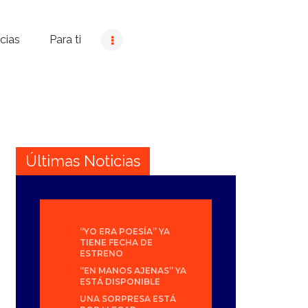
cias
Para ti
Últimas Noticias
“YO ERA POESÍA” YA
TIENE FECHA DE
ESTRENO
“EN MANOS AJENAS” YA
ESTÁ DISPONIBLE
UNA SORPRESA ESTÁ