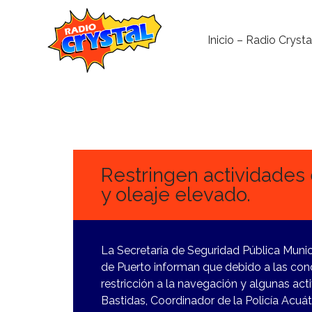
Inicio – Radio Crysta
6
FEBRERO,
2024
Restringen actividades 
y oleaje elevado.
La Secretaría de Seguridad Pública Munici
de Puerto informan que debido a las cond
restricción a la navegación y algunas ac
Bastidas, Coordinador de la Policía Acuá